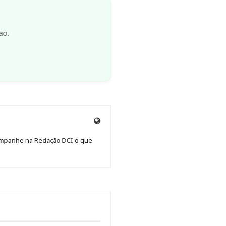
ão.
Site
de
Acompanhe na Redação DCI o que
Redação
Jornal
DCI