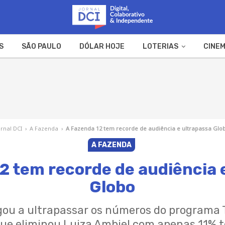
S
SÃO PAULO
DÓLAR HOJE
LOTERIAS
CINEM
A FAZENDA
WEB STORIES
ornal DCI
›
A Fazenda
›
A Fazenda 12 tem recorde de audiência e ultrapassa Glo
A FAZENDA
2 tem recorde de audiência 
Globo
ou a ultrapassar os números do programa 
ue eliminou Luiza Ambiel com apenas 11% t