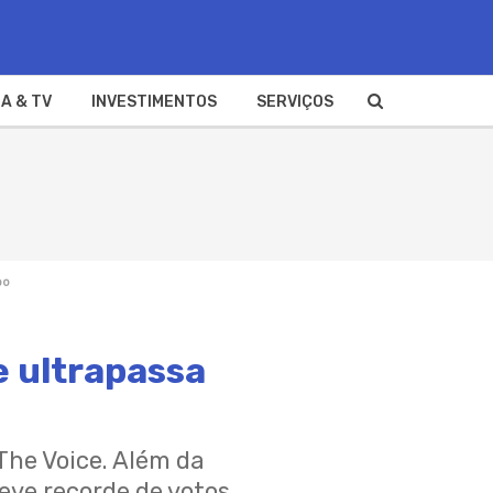
A & TV
INVESTIMENTOS
SERVIÇOS
bo
e ultrapassa
The Voice. Além da
eve recorde de votos,