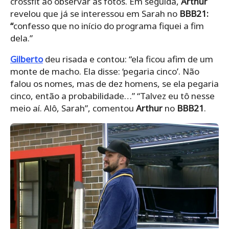
crossfit ao observar as fotos. Em seguida,
Arthur
revelou que já se interessou em Sarah no
BBB21:
“
confesso que no início do programa fiquei a fim
dela.”
Gilberto
deu risada e contou: “ela ficou afim de um
monte de macho. Ela disse: ‘pegaria cinco’. Não
falou os nomes, mas de dez homens, se ela pegaria
cinco, então a probabilidade…” “Talvez eu tô nesse
meio aí. Alô, Sarah”, comentou
Arthur
no
BBB21
.