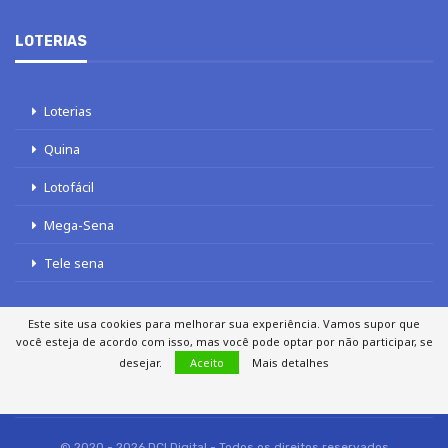
LOTERIAS
Loterias
Quina
Lotofácil
Mega-Sena
Tele sena
Este site usa cookies para melhorar sua experiência. Vamos supor que
você esteja de acordo com isso, mas você pode optar por não participar, se
desejar.
Aceito
Mais detalhes
SOBRE NÓS
AUTORES
FALE COM O JORNAL DCI
POLÍTICA DE PRIVACIDADE
TERMOS DE USO
SITEMAP
© 2020 - 2026 DCI Digital - Todos os direitos reservados