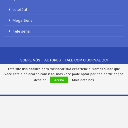
Lotofácil
Mega-Sena
Tele sena
SOBRE NÓS
AUTORES
FALE COM O JORNAL DCI
POLÍTICA DE PRIVACIDADE
TERMOS DE USO
SITEMAP
Este site usa cookies para melhorar sua experiência. Vamos supor que
você esteja de acordo com isso, mas você pode optar por não participar, se
desejar.
Aceito
Mais detalhes
© 2020 - 2026 DCI Digital - Todos os direitos reservados