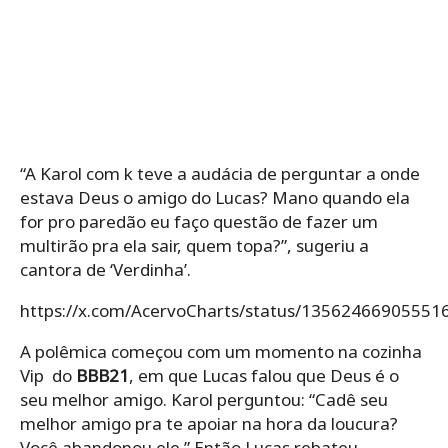
“A Karol com k teve a audácia de perguntar a onde
estava Deus o amigo do Lucas? Mano quando ela
for pro paredão eu faço questão de fazer um
multirão pra ela sair, quem topa?”, sugeriu a
cantora de ‘Verdinha’.
https://x.com/AcervoCharts/status/13562466905551
A polêmica começou com um momento na cozinha
Vip do
BBB21
, em que Lucas falou que Deus é o
seu melhor amigo. Karol perguntou: “Cadê seu
melhor amigo pra te apoiar na hora da loucura?
Você abandonou ele.” Então Lucas rebateu,