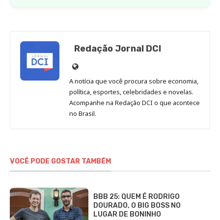
Redação Jornal DCI
Site
de
A notícia que você procura sobre economia,
Redação
política, esportes, celebridades e novelas.
Jornal
Acompanhe na Redação DCI o que acontece
no Brasil.
DCI
VOCÊ PODE GOSTAR TAMBÉM
BBB 25: QUEM É RODRIGO
DOURADO, O BIG BOSS NO
LUGAR DE BONINHO