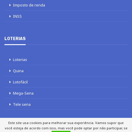
Imposto de renda
INSS
LOTERIAS
Loterias
Quina
Lotofácil
Mega-Sena
Tele sena
Este site usa cookies para melhorar sua experiência. Vamos supor que
você esteja de acordo com isso, mas você pode optar por não participar, se