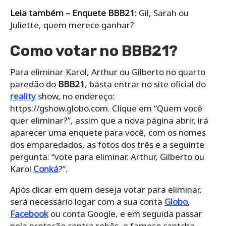
Leia também – Enquete BBB21:
Gil, Sarah ou
Juliette, quem merece ganhar?
Como votar no BBB21?
Para eliminar Karol, Arthur ou Gilberto no quarto
paredão do
BBB21
, basta entrar no site oficial do
reality
show, no endereço:
https://gshow.globo.com. Clique em “Quem você
quer eliminar?”, assim que a nova página abrir, irá
aparecer uma enquete para você, com os nomes
dos emparedados, as fotos dos três e a seguinte
pergunta: “vote para eliminar. Arthur, Gilberto ou
Karol
Conká
?”.
Após clicar em quem deseja votar para eliminar,
será necessário logar com a sua conta
Globo
,
Facebook
ou conta Google, e em seguida passar
pela proteção contra robôs, o famoso captcha.