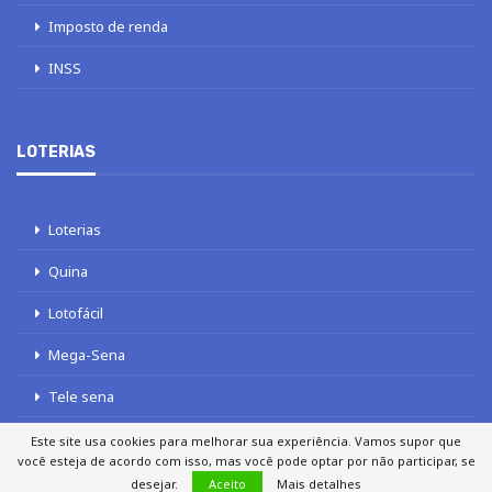
Imposto de renda
INSS
LOTERIAS
Loterias
Quina
Lotofácil
Mega-Sena
Tele sena
Este site usa cookies para melhorar sua experiência. Vamos supor que
você esteja de acordo com isso, mas você pode optar por não participar, se
desejar.
Aceito
Mais detalhes