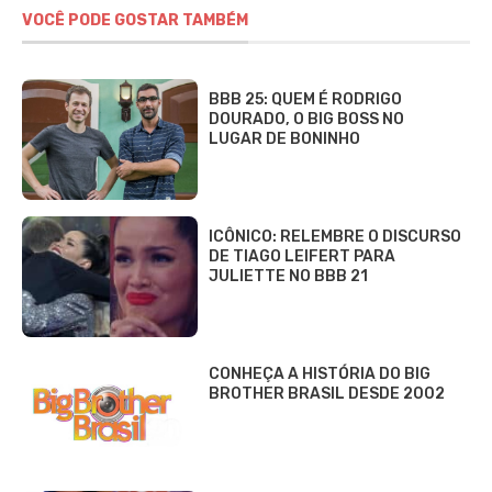
INSS
LOTERIAS
Loterias
Quina
Lotofácil
Mega-Sena
Tele sena
SOBRE NÓS
AUTORES
FALE COM O JORNAL DCI
POLÍTICA DE PRIVACIDADE
TERMOS DE USO
SITEMAP