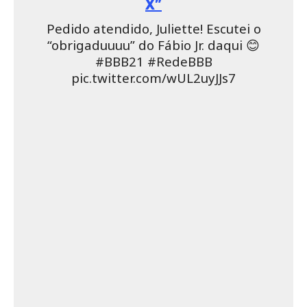
Tchak hein? Beijão pra você e pra sua mãe!”,
escreveu. A mensagem foi comemorada pela mãe
do economista.
A interação de Fábio Jr. sobre o BBB21
nas redes é sucesso entre a torcida de
Fiuk e Juliette, que já declarou admirar o trabalho
do músico. Apesar de ser um telespectador fiel do
reality show, o cantor tem evitado emitir opiniões
sobre o jogo.
BBB
Fiuk