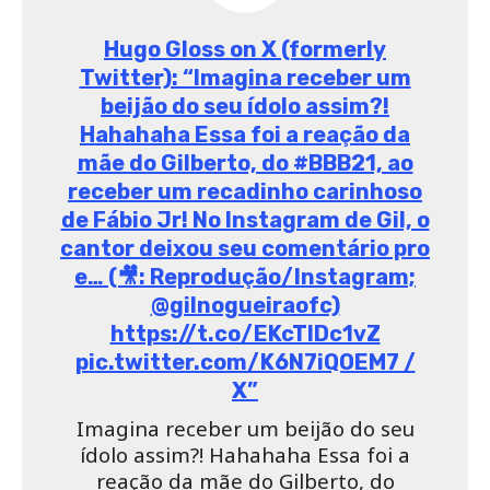
VOCÊ PODE GOSTAR TAMBÉM
BBB 25: QUEM É RODRIGO
DOURADO, O BIG BOSS NO
LUGAR DE BONINHO
ICÔNICO: RELEMBRE O DISCURSO
DE TIAGO LEIFERT PARA
JULIETTE NO BBB 21
CONHEÇA A HISTÓRIA DO BIG
BROTHER BRASIL DESDE 2002