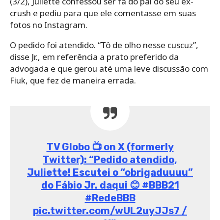
(3/2), Juliette confessou ser fã do pai do seu ex-
crush e pediu para que ele comentasse em suas
fotos no Instagram.
O pedido foi atendido. “Tô de olho nesse cuscuz”,
disse Jr., em referência a prato preferido da
advogada e que gerou até uma leve discussão com
Fiuk, que fez de maneira errada.
Comentário na foto de Gil
do BBB21
O pai de Fuik também deixou um comentário uma
publicação do participante Gilberto. “Gil do Vigor!!!
Quero ver você no meu show dançando o Tchak