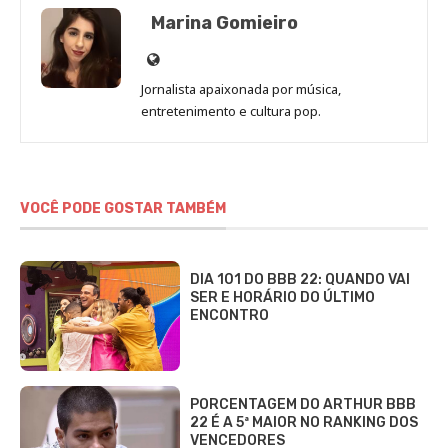
Marina Gomieiro
Site
de
Jornalista apaixonada por música,
Marina
entretenimento e cultura pop.
Gomieiro
VOCÊ PODE GOSTAR TAMBÉM
DIA 101 DO BBB 22: QUANDO VAI
SER E HORÁRIO DO ÚLTIMO
ENCONTRO
PORCENTAGEM DO ARTHUR BBB
22 É A 5ª MAIOR NO RANKING DOS
VENCEDORES