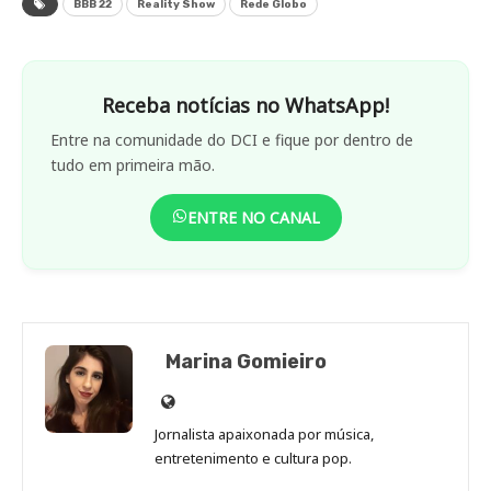
BBB 22
Reality Show
Rede Globo
Receba notícias no WhatsApp!
Entre na comunidade do DCI e fique por dentro de
tudo em primeira mão.
ENTRE NO CANAL
Marina Gomieiro
Site
de
Jornalista apaixonada por música,
Marina
entretenimento e cultura pop.
Gomieiro