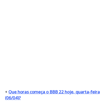
+
Que horas começa o BBB 22 hoje, quarta-feira
(06/04)?