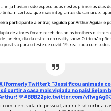
 Linn já haviam sido especulados nestes primeiros dias 
ão tinham certeza que mais integrantes do camarote ap
ira participante a entrar, seguida por Arthur Aguiar e po
 dupla de atores foram recebidos pelos brothers e sisters
de janeiro, dia da estreia do reality show. O trio não pô
 positivo para o teste de covid-19, realizado com todos d
 X (formerly Twitter): “Jessi ficou animada c
 só curtir a casa mais vigiada no país! Sejam
 Arthur! 💜 #BBB22pic.twitter.com/vRwgAg0J
a com a entrada do pessoal, agora é só curtir a c