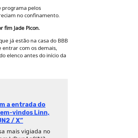
de programa pelos
areciam no confinamento.
r fim Jade Picon.
 que já estão na casa do BBB
de entrar com os demais,
o elenco antes do início da
om a entrada do
 bem-vindos Linn,
N2 / X”
asa mais vigiada no