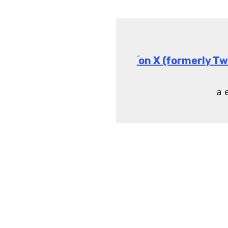
ؘ on X (formerly 
a 