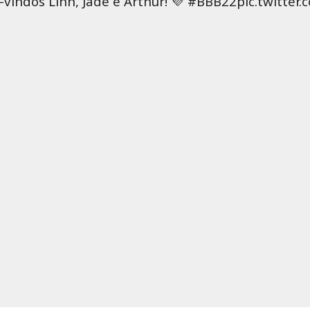
-vindos Linn, Jade e Arthur! 💜 #BBB22pic.twitte