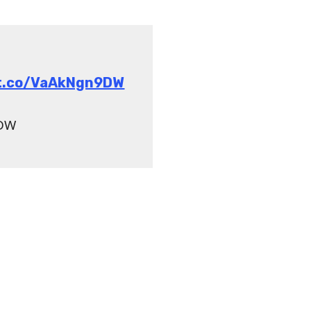
://t.co/VaAkNgn9DW
9DW