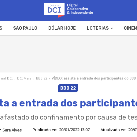
S
SÃO PAULO
DÓLAR HOJE
LOTERIAS
CINEM
A FAZENDA
WEB STORIES
rnal DCI
›
DCI Mais
›
BBB 22
›
VÍDEO: assista a entrada dos participantes do BBB
BBB 22
ta a entrada dos participan
 afastado do confinamento por causa de tes
Publicado em
20/01/2022 13:07
Atualizado em
20/0
r
Sara Alves