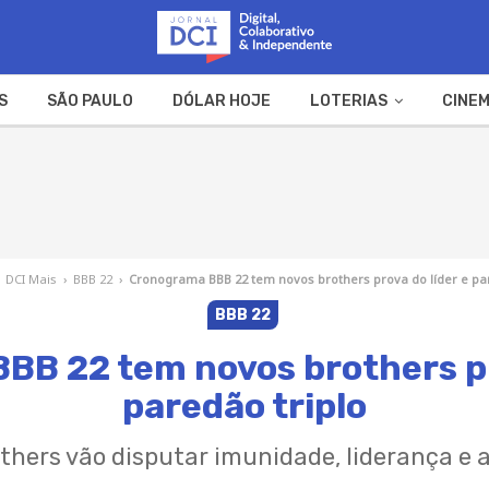
S
SÃO PAULO
DÓLAR HOJE
LOTERIAS
CINEM
A FAZENDA
WEB STORIES
DCI Mais
›
BBB 22
›
Cronograma BBB 22 tem novos brothers prova do líder e par
BBB 22
B 22 tem novos brothers pr
paredão triplo
thers vão disputar imunidade, liderança e 