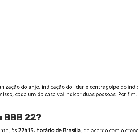
nização do anjo, indicação do líder e contragolpe do indi
or isso, cada um da casa vai indicar duas pessoas. Por fi
o BBB 22?
ente, às
22h15, horário de Brasília
, de acordo com o cron