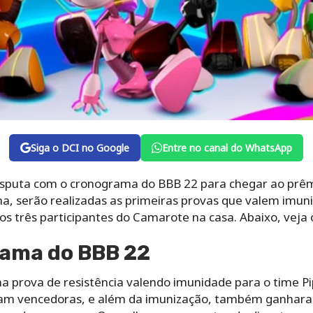
Siga o DCI no Google
Entre no canal do WhatsApp
disputa com o cronograma do BBB 22 para chegar ao prêm
na, serão realizadas as primeiras provas que valem imu
os três participantes do Camarote na casa. Abaixo, veja
rama do BBB 22
rova de resistência valendo imunidade para o time Pip
íram vencedoras, e além da imunização, também ganhara