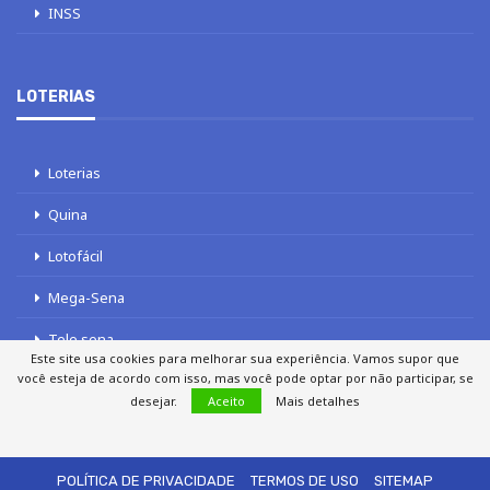
INSS
LOTERIAS
Loterias
Quina
Lotofácil
Mega-Sena
Tele sena
Este site usa cookies para melhorar sua experiência. Vamos supor que
você esteja de acordo com isso, mas você pode optar por não participar, se
desejar.
Aceito
Mais detalhes
SOBRE NÓS
AUTORES
FALE COM O JORNAL DCI
POLÍTICA DE PRIVACIDADE
TERMOS DE USO
SITEMAP