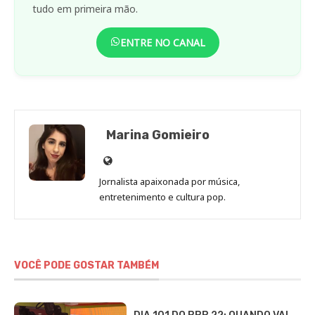
tudo em primeira mão.
ENTRE NO CANAL
Marina Gomieiro
Site
de
Jornalista apaixonada por música,
Marina
entretenimento e cultura pop.
Gomieiro
VOCÊ PODE GOSTAR TAMBÉM