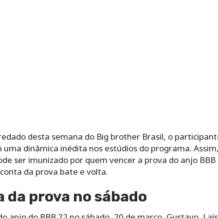
dado desta semana do Big brother Brasil, o participante
 uma dinâmica inédita nos estúdios do programa. Assim
pode ser imunizado por quem vencer a prova do anjo BBB
 conta da prova bate e volta.
a da prova no sábado
o anjo do BBB 22 no sábado, 20 de março, Gustavo, Laís, 