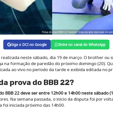
Prova do anjo BBB 22 horário? Disputa será realizada no per
Siga o DCI no Google
Entre no canal do WhatsApp
 realizada neste sábado, dia 19 de março. O brother ou s
ga na formação de paredão do próximo domingo (20). Qua
izada ao vivo no período da tarde e exibida editada no 
 da prova do BBB 22?
 do BBB 22 deve ser entre 12h00 e 14h00 neste sábado (1
es. Na semana passada, o início da disputa foi por volta
a foi iniciada próximo das 14h00.