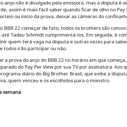
lo anjo não é divulgado pela emissora, mas a disputa é
e, assim é mais fácil saber quando ficar de olho no Pay
sorteio ou início da prova, deixar as câmeras do confinam
o BBB 22 começar de fato, todos os brothers são convoc
á até Tadeu Schmidt cumprimentá-los. Em seguida, é co
finir quem terá vaga na disputa e outras vezes para sa
 todos irão participar ou não.
a prova do anjo do BBB 22 no horário em que começa, é
eparado do Pay Per View por sua TV por assinatura. Aos 
programa diário do Big Brother Brasil, que exibe a disput
a, quem venceu e os escolhidos para o monstro.
da semana