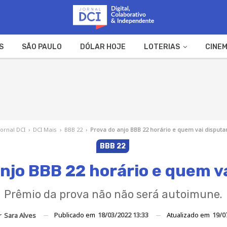
S
SÃO PAULO
DÓLAR HOJE
LOTERIAS
CINEM
A FAZENDA
WEB STORIES
Jornal DCI
›
DCI Mais
›
BBB 22
›
Prova do anjo BBB 22 horário e quem vai disputa
BBB 22
njo BBB 22 horário e quem v
Prêmio da prova não não será autoimune.
Publicado em
18/03/2022 13:33
Atualizado em
19/0
r
Sara Alves