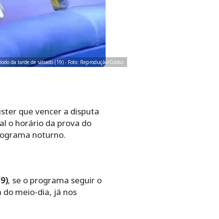
íodo da tarde de sábado (19) - Foto: Reprodução/Globo
ister que vencer a disputa
l o horário da prova do
programa noturno.
9)
, se o programa seguir o
 do meio-dia, já nos