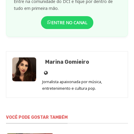
Entre na comunidade do DCI e fique por dentro de
tudo em primeira mão.
ENTRE NO CANAL
Marina Gomieiro
Site
de
Jornalista apaixonada por música,
Marina
entretenimento e cultura pop.
Gomieiro
VOCÊ PODE GOSTAR TAMBÉM