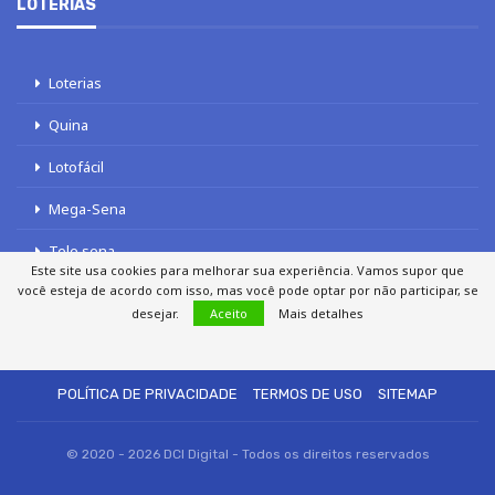
LOTERIAS
Loterias
Quina
Lotofácil
Mega-Sena
Tele sena
Este site usa cookies para melhorar sua experiência. Vamos supor que
você esteja de acordo com isso, mas você pode optar por não participar, se
desejar.
Aceito
Mais detalhes
SOBRE NÓS
AUTORES
FALE COM O JORNAL DCI
POLÍTICA DE PRIVACIDADE
TERMOS DE USO
SITEMAP
© 2020 - 2026 DCI Digital - Todos os direitos reservados