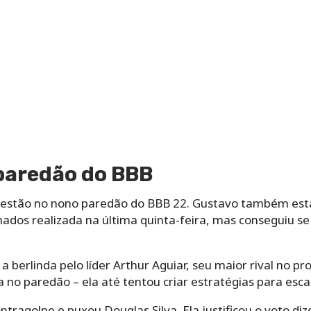
paredão do BBB
aís estão no nono paredão do BBB 22. Gustavo também e
dos realizada na última quinta-feira, mas conseguiu se 
a a berlinda pelo líder Arthur Aguiar, seu maior rival no
 no paredão – ela até tentou criar estratégias para esc
ontragolpe e puxou Douglas Silva. Ela justificou o voto d