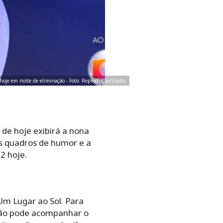
hoje em noite de eliminação - Foto: Reprodução/Globo
 de hoje exibirá a nona
os quadros de humor e a
2 hoje.
 Um Lugar ao Sol. Para
visão pode acompanhar o