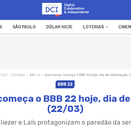
S
SÃO PAULO
DÓLAR HOJE
LOTERIAS
CINEM
A FAZENDA
WEB STORIES
l DCI
›
DCI Mais
›
BBB 22
›
Que horas começa o BBB 22 hoje, dia de eliminação (
BBB 22
começa o BBB 22 hoje, dia de
(22/03)
Eliezer e Laís protagonizam o paredão da s