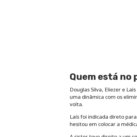
Quem está no 
Douglas Silva, Eliezer e L
uma dinâmica com os elimina
volta.
Laís foi indicada direto par
hesitou em colocar a médica
A sister teve direito a um c