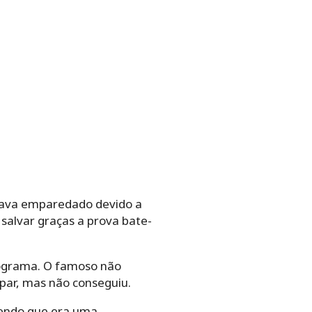
stava emparedado devido a
salvar graças a prova bate-
 programa. O famoso não
apar, mas não conseguiu.
izendo que era uma