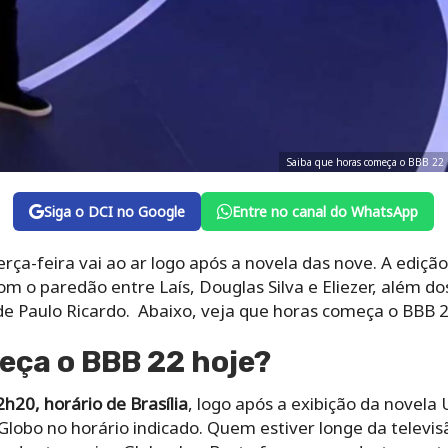
Saiba que horas começa o BBB 22 
Siga o DCI no Google
Entre no canal do WhatsApp
erça-feira vai ao ar logo após a novela das nove. A edição
m o paredão entre Laís, Douglas Silva e Eliezer, além d
de Paulo Ricardo. Abaixo, veja que horas começa o BBB 2
eça o BBB 22 hoje?
20, horário de Brasília
, logo após a exibição da novela
na Globo no horário indicado. Quem estiver longe da tele