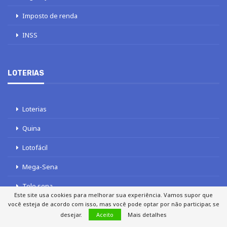
Imposto de renda
INSS
LOTERIAS
Loterias
Quina
Lotofácil
Mega-Sena
Tele sena
Este site usa cookies para melhorar sua experiência. Vamos supor que
você esteja de acordo com isso, mas você pode optar por não participar, se
desejar.
Aceito
Mais detalhes