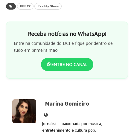
BBB 22
Reality Show
Receba notícias no WhatsApp!
Entre na comunidade do DCI e fique por dentro de
tudo em primeira mão.
ENTRE NO CANAL
Marina Gomieiro
Site
de
Jornalista apaixonada por música,
Marina
entretenimento e cultura pop.