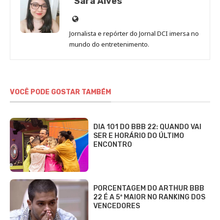
Sara Alves
Site
de
Jornalista e repórter do Jornal DCI imersa no
Sara
mundo do entretenimento.
Alves
VOCÊ PODE GOSTAR TAMBÉM
DIA 101 DO BBB 22: QUANDO VAI
SER E HORÁRIO DO ÚLTIMO
ENCONTRO
PORCENTAGEM DO ARTHUR BBB
22 É A 5ª MAIOR NO RANKING DOS
VENCEDORES