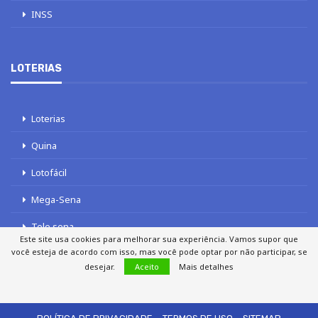
INSS
LOTERIAS
Loterias
Quina
Lotofácil
Mega-Sena
Tele sena
Este site usa cookies para melhorar sua experiência. Vamos supor que
você esteja de acordo com isso, mas você pode optar por não participar, se
desejar.
Aceito
Mais detalhes
SOBRE NÓS
AUTORES
FALE COM O JORNAL DCI