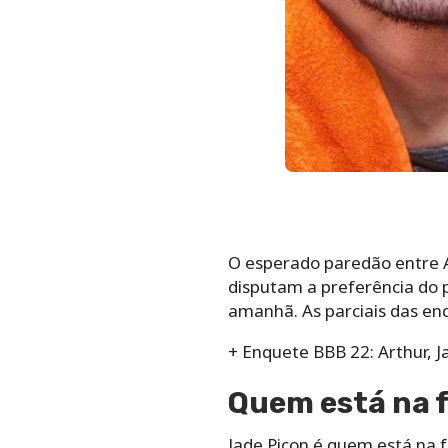
O esperado paredão entre A
disputam a preferência do pú
amanhã. As parciais das en
+ Enquete BBB 22: Arthur, J
Quem está na f
Jade Picon é quem está na f