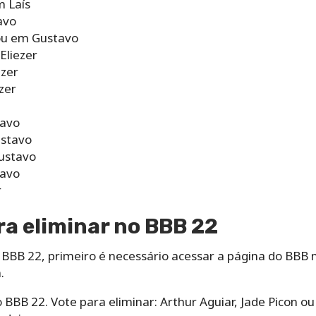
m Laís
avo
ou em Gustavo
Eliezer
ezer
zer
tavo
ustavo
ustavo
tavo
r
a eliminar no BBB 22
 BBB 22, primeiro é necessário acessar a página do BBB 
.
 BBB 22. Vote para eliminar: Arthur Aguiar, Jade Picon ou