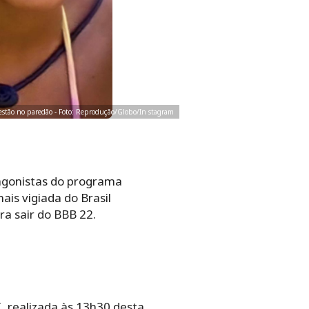
 estão no paredão - Foto: Reprodução/Globo/In stagram
tagonistas do programa
ais vigiada do Brasil
a sair do BBB 22.
, realizada às 13h30 desta