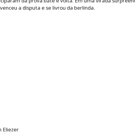
iciparam da prova bate e volta. Em uma virada surpreend
enceu a disputa e se livrou da berlinda.
 Eliezer