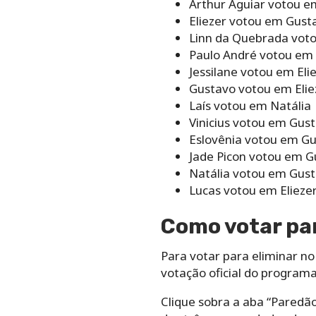
Arthur Aguiar votou e
Eliezer votou em Gust
Linn da Quebrada vot
Paulo André votou em 
Jessilane votou em Eli
Gustavo votou em Elie
Laís votou em Natália
Vinicius votou em Gus
Eslovênia votou em G
Jade Picon votou em G
Natália votou em Gus
Lucas votou em Elieze
Como votar par
Para votar para eliminar no
votação oficial do programa
Clique sobra a aba “Paredão