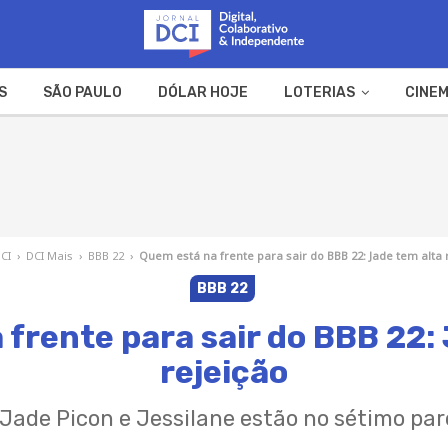
S
SÃO PAULO
DÓLAR HOJE
LOTERIAS
CINEM
A FAZENDA
WEB STORIES
DCI
›
DCI Mais
›
BBB 22
›
Quem está na frente para sair do BBB 22: Jade tem alta 
BBB 22
frente para sair do BBB 22:
rejeição
 Jade Picon e Jessilane estão no sétimo pa