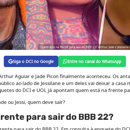
Quem está na frente para sair do BBB 22? Arthur, Jade e Jessilane
Siga o DCI no Google
Entre no canal do WhatsApp
rthur Aguiar e Jade Picon finalmente aconteceu. Os an
blico ao lado de Jessilane e um deles vai deixar a casa m
quetes do DCI e UOL já apontam quem está na frente par
ade ou Jessi, quem deve sair?
rente para sair do BBB 22?
rente para sair do BBB 22. Em consulta à enquete do DCI