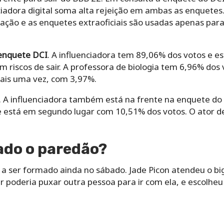
nciadora digital soma alta rejeição em ambas as enquete
otação e as enquetes extraoficiais são usadas apenas para
enquete DCI
. A influenciadora tem 89,06% dos votos e es
em riscos de sair. A professora de biologia tem 6,96% dos
ais uma vez, com 3,97%.
. A influenciadora também está na frente na enquete d
ne está em segundo lugar com 10,51% dos votos. O ator d
ado o paredão?
 ser formado ainda no sábado. Jade Picon atendeu o big 
er poderia puxar outra pessoa para ir com ela, e escolheu