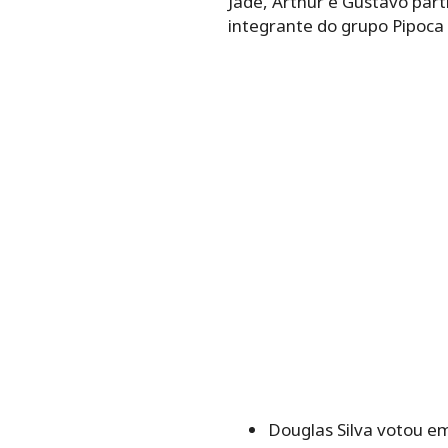
Jade, Arthur e Gustavo part
integrante do grupo Pipoca v
Douglas Silva votou em