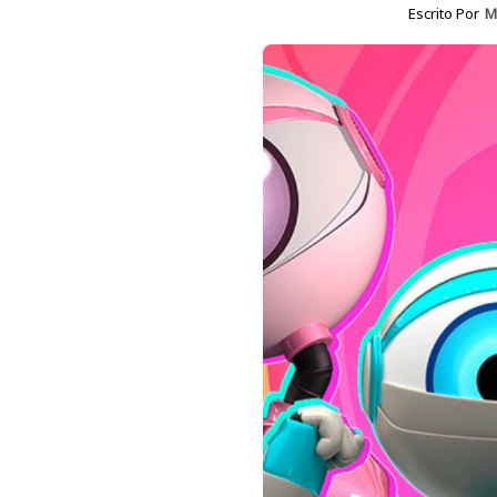
Escrito Por
M