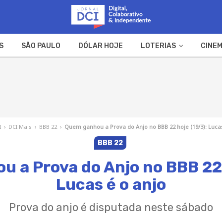
S
SÃO PAULO
DÓLAR HOJE
LOTERIAS
CINEM
A FAZENDA
WEB STORIES
I
›
DCI Mais
›
BBB 22
›
Quem ganhou a Prova do Anjo no BBB 22 hoje (19/3): Lucas
BBB 22
 a Prova do Anjo no BBB 22 
Lucas é o anjo
Prova do anjo é disputada neste sábado