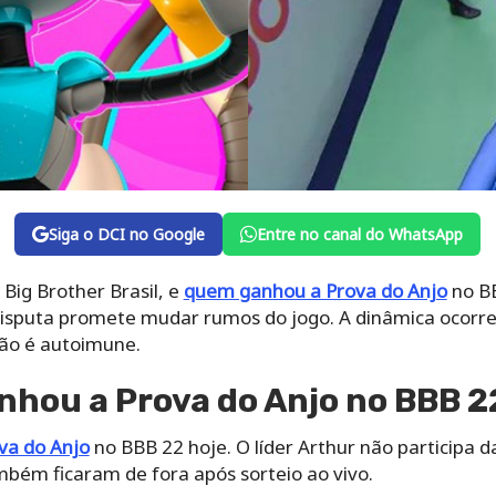
Siga o DCI no Google
Entre no canal do WhatsApp
Big Brother Brasil, e
quem ganhou a Prova do Anjo
no BB
disputa promete mudar rumos do jogo. A dinâmica ocorre
não é autoimune.
hou a Prova do Anjo no BBB 2
va do Anjo
no BBB 22 hoje. O líder Arthur não participa da
mbém ficaram de fora após sorteio ao vivo.