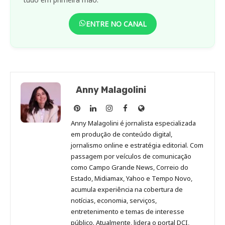
ENTRE NO CANAL
Anny Malagolini
Anny
Anny
Anny
Anny
Site
Malagolini
Malagolini
Malagolini
Malagolini
de
Anny Malagolini é jornalista especializada
no
no
no
no
Anny
em produção de conteúdo digital,
Pinterest
LinkedIn
Instagram
Facebook
Malagolini
jornalismo online e estratégia editorial. Com
passagem por veículos de comunicação
como Campo Grande News, Correio do
Estado, Midiamax, Yahoo e Tempo Novo,
acumula experiência na cobertura de
notícias, economia, serviços,
entretenimento e temas de interesse
público. Atualmente, lidera o portal DCI,