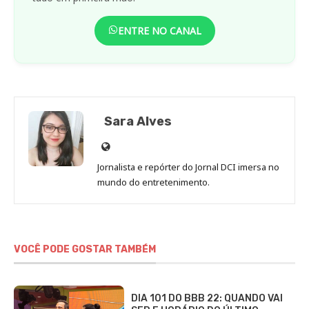
ENTRE NO CANAL
Sara Alves
Site
de
Jornalista e repórter do Jornal DCI imersa no
Sara
mundo do entretenimento.
Alves
VOCÊ PODE GOSTAR TAMBÉM
DIA 101 DO BBB 22: QUANDO VAI