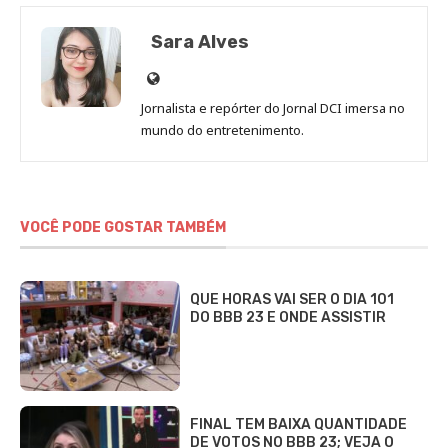
Sara Alves
Site
de
Jornalista e repórter do Jornal DCI imersa no
Sara
mundo do entretenimento.
Alves
VOCÊ PODE GOSTAR TAMBÉM
QUE HORAS VAI SER O DIA 101
DO BBB 23 E ONDE ASSISTIR
FINAL TEM BAIXA QUANTIDADE
DE VOTOS NO BBB 23; VEJA O