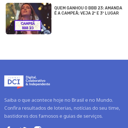
QUEM GANHOU O BBB 23: AMANDA
É A CAMPEÃ; VEJA 2º E 3º LUGAR
Saiba o que acontece hoje no Brasil e no Mundo.
Confira resultados de loterias, notícias do seu time,
bastidores dos famosos e guias de serviços.