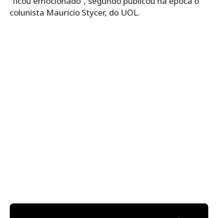
“ficou emocionado”, segundo publicou na época o
colunista Mauricio Stycer, do UOL.