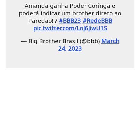
Amanda ganha Poder Coringa e
poderá indicar um brother direto ao
Paredão! ?
#BBB23
#RedeBBB
pic.twitter.com/LoJ6JiwU1S
— Big Brother Brasil (@bbb)
March
24, 2023