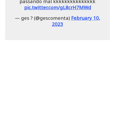
passando mal kkkkkkkkkkkkkkk
pic.twitter.com/gL8crH7MWd
— ges ? (@gescomenta)
February 10,
2023