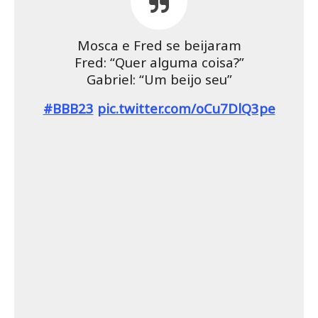
Mosca e Fred se beijaram
Fred: “Quer alguma coisa?”
Gabriel: “Um beijo seu”
#BBB23
pic.twitter.com/oCu7DlQ3pe