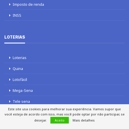
Imposto de renda
INSS
LOTERIAS
Loterias
Quina
Lotofácil
Mega-Sena
Tele sena
Este site usa cookies para melhorar sua experiência. Vamos supor que
você esteja de acordo com isso, mas você pode optar por não participar, se
desejar.
Aceito
Mais detalhes