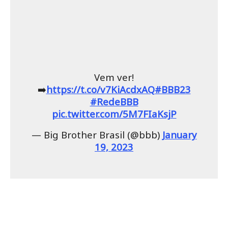
Vem ver!
➡️
https://t.co/v7KiAcdxAQ
#BBB23
#RedeBBB
pic.twitter.com/5M7FIaKsjP
— Big Brother Brasil (@bbb)
January
19, 2023