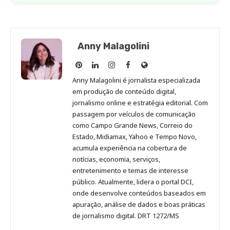
Anny Malagolini
Anny
Anny
Anny
Anny
Site
Malagolini
Malagolini
Malagolini
Malagolini
de
Anny Malagolini é jornalista especializada
no
no
no
no
Anny
em produção de conteúdo digital,
Pinterest
LinkedIn
Instagram
Facebook
Malagolini
jornalismo online e estratégia editorial. Com
passagem por veículos de comunicação
como Campo Grande News, Correio do
Estado, Midiamax, Yahoo e Tempo Novo,
acumula experiência na cobertura de
notícias, economia, serviços,
entretenimento e temas de interesse
público. Atualmente, lidera o portal DCI,
onde desenvolve conteúdos baseados em
apuração, análise de dados e boas práticas
de jornalismo digital. DRT 1272/MS