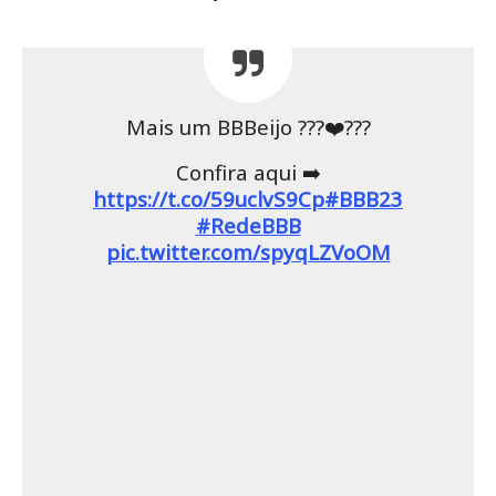
Mais um BBBeijo ???‍❤️‍?‍??
Confira aqui ➡️
https://t.co/59uclvS9Cp
#BBB23
#RedeBBB
pic.twitter.com/spyqLZVoOM