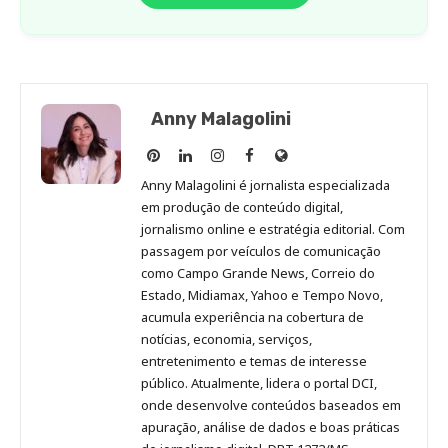
Anny Malagolini
Anny
Anny
Anny
Anny
Site
Malagolini
Malagolini
Malagolini
Malagolini
de
Anny Malagolini é jornalista especializada
no
no
no
no
Anny
em produção de conteúdo digital,
Pinterest
LinkedIn
Instagram
Facebook
Malagolini
jornalismo online e estratégia editorial. Com
passagem por veículos de comunicação
como Campo Grande News, Correio do
Estado, Midiamax, Yahoo e Tempo Novo,
acumula experiência na cobertura de
notícias, economia, serviços,
entretenimento e temas de interesse
público. Atualmente, lidera o portal DCI,
onde desenvolve conteúdos baseados em
apuração, análise de dados e boas práticas