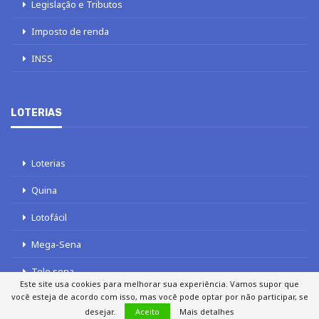
Legislação e Tributos
Imposto de renda
INSS
LOTERIAS
Loterias
Quina
Lotofácil
Mega-Sena
Tele sena
Este site usa cookies para melhorar sua experiência. Vamos supor que
você esteja de acordo com isso, mas você pode optar por não participar, se
desejar.
Aceito
Mais detalhes