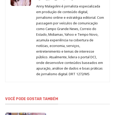
Malagolini
Malagolini
Malagolini
Malagolini
de
Anny Malagolini é jornalista especializada
no
no
no
no
Anny
em produção de conteúdo digital,
Pinterest
LinkedIn
Instagram
Facebook
Malagolini
jornalismo online e estratégia editorial. Com
passagem por veículos de comunicação
como Campo Grande News, Correio do
Estado, Midiamax, Yahoo e Tempo Novo,
acumula experiência na cobertura de
notícias, economia, serviços,
entretenimento e temas de interesse
público. Atualmente, lidera o portal DCI,
onde desenvolve conteúdos baseados em
apuração, análise de dados e boas práticas
de jornalismo digital. DRT 1272/MS
VOCÊ PODE GOSTAR TAMBÉM