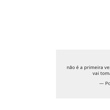
não é a primeira v
vai tom
— Po