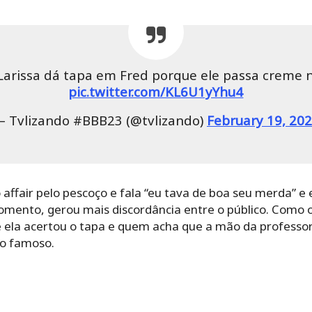
 Larissa dá tapa em Fred porque ele passa creme 
pic.twitter.com/KL6U1yYhu4
 Tvlizando #BBB23 (@tvlizando)
February 19, 20
 affair pelo pescoço e fala “eu tava de boa seu merda” e 
omento, gerou mais discordância entre o público. Como 
e ela acertou o tapa e quem acha que a mão da professo
do famoso.