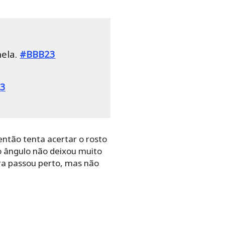
nela.
#BBB23
23
então tenta acertar o rosto
o ângulo não deixou muito
ra passou perto, mas não