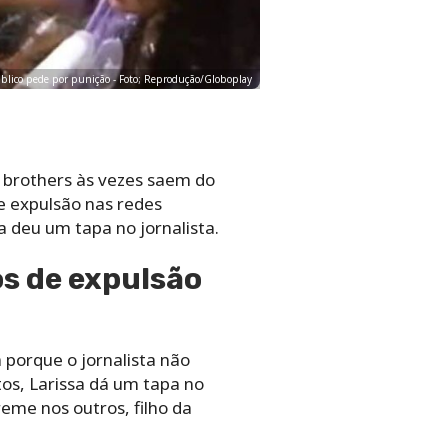
úblico pede por punição - Foto; Reprodução/Globoplay
 brothers às vezes saem do
e expulsão nas redes
a deu um tapa no jornalista.
os de expulsão
 porque o jornalista não
os, Larissa dá um tapa no
eme nos outros, filho da