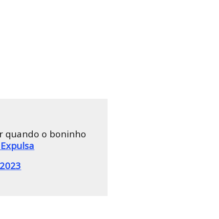
er quando o boninho
aExpulsa
 2023