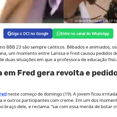
Larissa será expulsa do BBB 23? P
Siga o DCI no Google
Entre no canal do WhatsApp
no BBB 23 são sempre caóticos. Bêbados e animados, os
ana, um momento entre Larissa e Fred causou pedidos d
 de duas situações em que a professora de educação físic
a em Fred gera revolta e pedid
red
neste começo de domingo (19). A jovem ficou irritada
ela e outros participantes com creme. Em um dos moment
 braço dele, e reclama: “sai com essa merda de botar cr