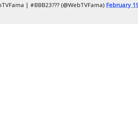
TVFama | #BBB23??‍? (@WebTVFama)
February 1