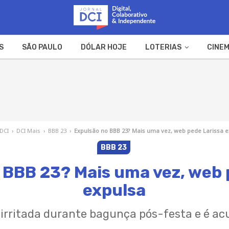
S
SÃO PAULO
DÓLAR HOJE
LOTERIAS
CINEM
A FAZENDA
WEB STORIES
 DCI
›
DCI Mais
›
BBB 23
›
Expulsão no BBB 23? Mais uma vez, web pede Larissa 
BBB 23
 BBB 23? Mais uma vez, web 
expulsa
u irritada durante bagunça pós-festa e é ac