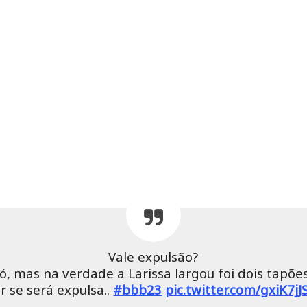
Vale expulsão?
ó, mas na verdade a Larissa largou foi dois tapõ
r se será expulsa..
#bbb23
pic.twitter.com/gxiK7jJ