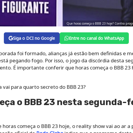
Que horas começa o BBB 23 hoje? Confira progra
Siga o DCI no Google
Entre no canal do WhatsApp
porada foi formado, alianças já estão bem definidas e
tá pegando fogo. Por isso, o jogo da discórdia desta se
mento. É importante conferir que horas começa o BBB 23
a vai para quarto secreto do BBB 23?
ça o BBB 23 nesta segunda-fe
horas começa o BBB 23 hoje, o reality show vai ao ar a 