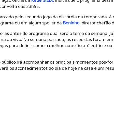
ação oficial da
Rede Globo
indica que o programa desta 
por volta das 23h55.
rcado pelo segundo jogo da discórdia da temporada. A 
programa ou em algum spoiler de
Boninho
, diretor chefão
oras antes do programa qual será o tema da semana. Já 
a ao vivo. Na semana passada, as respostas foram em d
egas para definir como a melhor conexão até então e out
 o público irá acompanhar os principais momentos pós-f
, verá os acontecimentos do dia de hoje na casa e um r