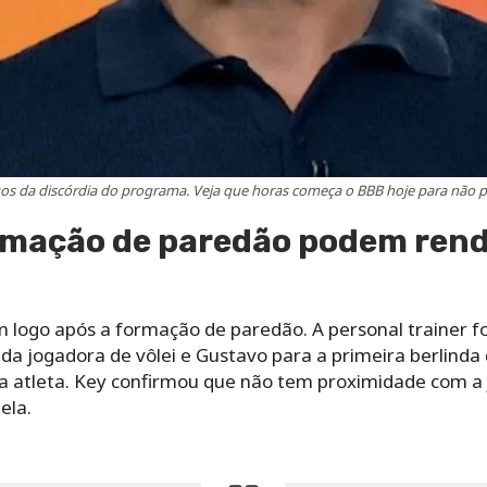
s da discórdia do programa. Veja que horas começa o BBB hoje para não 
rmação de paredão podem rende
m logo após a formação de paredão. A personal trainer fo
da jogadora de vôlei e Gustavo para a primeira berlinda
a atleta. Key confirmou que não tem proximidade com a
ela.