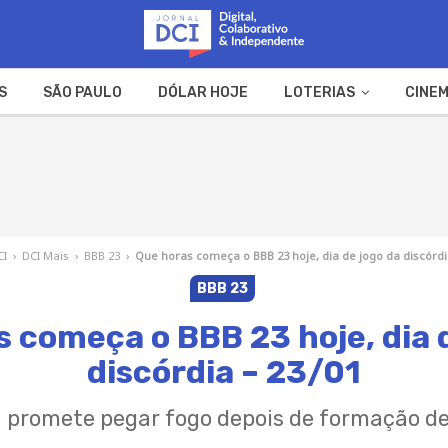
S
SÃO PAULO
DÓLAR HOJE
LOTERIAS
CINEM
A FAZENDA
WEB STORIES
CI
›
DCI Mais
›
BBB 23
›
Que horas começa o BBB 23 hoje, dia de jogo da discórdi
BBB 23
 começa o BBB 23 hoje, dia 
discórdia – 23/01
 promete pegar fogo depois de formação de