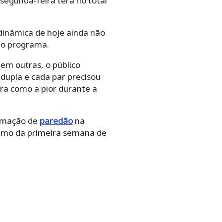
segunda-feira terá no total
dinâmica de hoje ainda não
 do programa.
em outras, o público
upla e cada par precisou
ra como a pior durante a
ormação de
paredão
na
esumo da primeira semana de