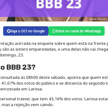
Larissa, Bruna e
Siga o DCI no Google
Entre no canal do WhatsApp
otação acirrada na enquete sobre quem está na frente pa
y são as sisters emparedadas, e uma delas não vai chegar
domingo, 23.
do BBB 23?
onsultada às 08h00 deste sábado, aponta que quem está
 41,67% dos votos do público e se distancia do segundo l
 encostada em Larissa.
personal trainer, que tem 43,16% dos votos. Larissa e
, mas a rejeição vem caindo.