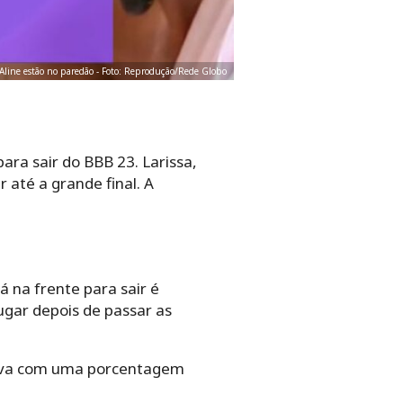
 Aline estão no paredão - Foto: Reprodução/Rede Globo
ra sair do BBB 23. Larissa,
 até a grande final. A
 na frente para sair é
ugar depois de passar as
stava com uma porcentagem