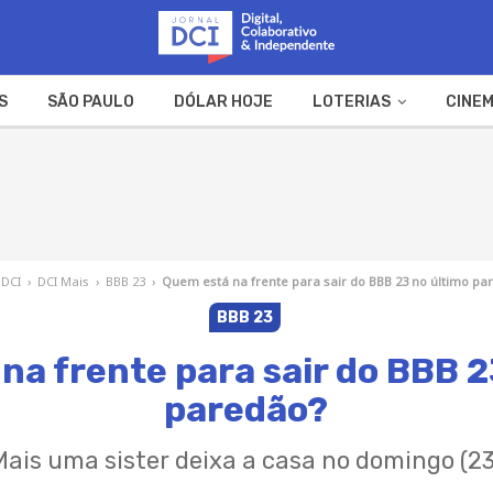
S
SÃO PAULO
DÓLAR HOJE
LOTERIAS
CINEM
A FAZENDA
WEB STORIES
 DCI
›
DCI Mais
›
BBB 23
›
Quem está na frente para sair do BBB 23 no último pa
BBB 23
na frente para sair do BBB 2
paredão?
Mais uma sister deixa a casa no domingo (23