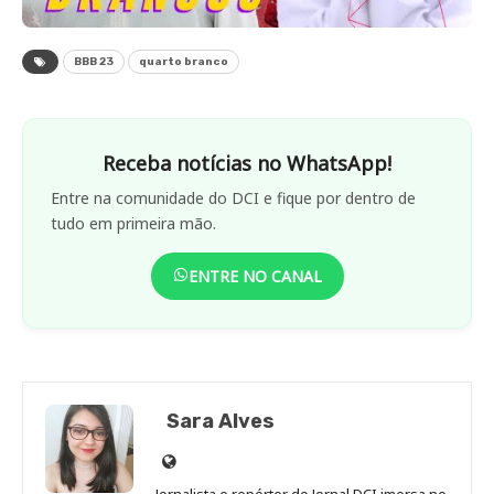
BBB 23
quarto branco
Receba notícias no WhatsApp!
Entre na comunidade do DCI e fique por dentro de
tudo em primeira mão.
ENTRE NO CANAL
Sara Alves
Site
de