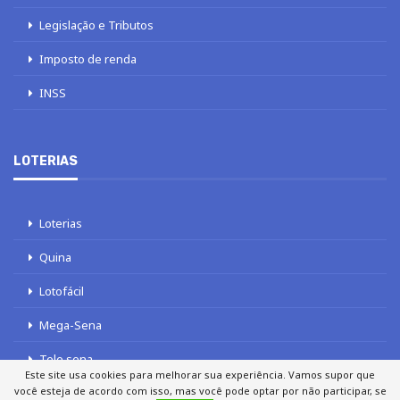
Legislação e Tributos
Imposto de renda
INSS
LOTERIAS
Loterias
Quina
Lotofácil
Mega-Sena
Tele sena
Este site usa cookies para melhorar sua experiência. Vamos supor que
você esteja de acordo com isso, mas você pode optar por não participar, se