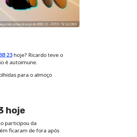
Segunda prova do anjo do BBB 23 - FOTO: TV GLOBO
BB 23
hoje? Ricardo teve o
ão é autoimune.
olhidas para o almoço
3 hoje
o participou da
bém ficaram de fora após