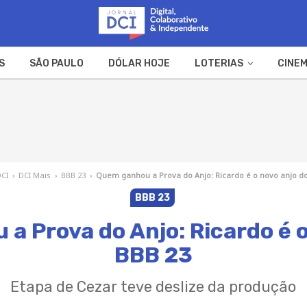
S
SÃO PAULO
DÓLAR HOJE
LOTERIAS
CINEM
A FAZENDA
WEB STORIES
DCI
›
DCI Mais
›
BBB 23
›
Quem ganhou a Prova do Anjo: Ricardo é o novo anjo d
BBB 23
a Prova do Anjo: Ricardo é o
BBB 23
Etapa de Cezar teve deslize da produção