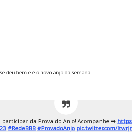
se deu bem e é o novo anjo da semana.
 a participar da Prova do Anjo! Acompanhe ➡️
https
23
#RedeBBB
#ProvadoAnjo
pic.twitter.com/ltwr