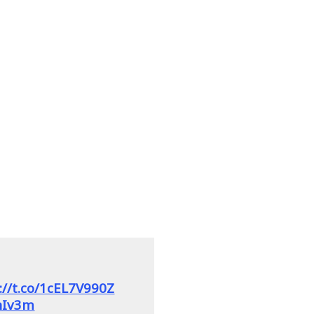
://t.co/1cEL7V990Z
jnIv3m