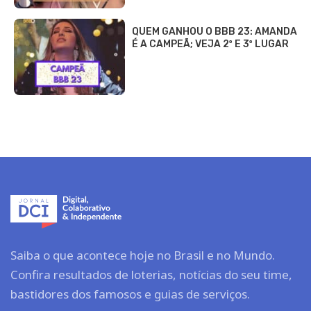
QUEM GANHOU O BBB 23: AMANDA
É A CAMPEÃ; VEJA 2º E 3º LUGAR
Saiba o que acontece hoje no Brasil e no Mundo.
Confira resultados de loterias, notícias do seu time,
bastidores dos famosos e guias de serviços.