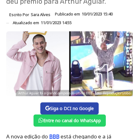
deu prêmio para Arthur Aguiar.
Publicado em
10/01/2023 15:40
Escrito Por
Sara Alves
Atualizado em
11/01/2023 14:55
Arthur Aguiar foi o grande campeão do último BBB - Foto: Reprodução/Globo
Siga o DCI no Google
Entre no canal do WhatsApp
A nova edição do
BBB
está chegando e a já