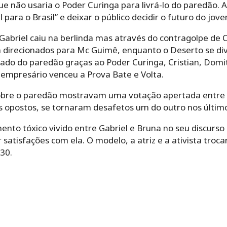
 não usaria o Poder Curinga para livrá-lo do paredão. A
 para o Brasil” e deixar o público decidir o futuro do jov
abriel caiu na berlinda mas através do contragolpe de C
direcionados para Mc Guimê, enquanto o Deserto se div
tado do paredão graças ao Poder Curinga, Cristian, Domit
 empresário venceu a Prova Bate e Volta.
sobre o paredão mostravam uma votação apertada entre Do
opostos, se tornaram desafetos um do outro nos último
mento tóxico vivido entre Gabriel e Bruna no seu discurso
r satisfações com ela. O modelo, a atriz e a ativista tro
 30.