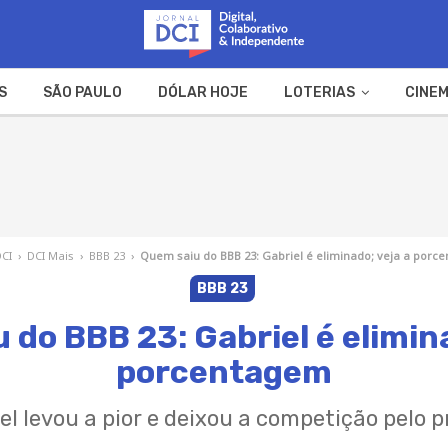
S
SÃO PAULO
DÓLAR HOJE
LOTERIAS
CINEM
A FAZENDA
WEB STORIES
DCI
›
DCI Mais
›
BBB 23
›
Quem saiu do BBB 23: Gabriel é eliminado; veja a porc
BBB 23
 do BBB 23: Gabriel é elimina
porcentagem
el levou a pior e deixou a competição pelo 