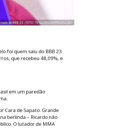
liminado do BBB 23 - FOTO: TV GLOBO/REPRODUÇÃO
lo foi quem saiu do BBB 23
arros, que recebeu 48,09%, e
Brasil em um paredão
ama.
por Cara de Sapato. Grande
 na berlinda – Ricardo não
úblico. O lutador de MMA