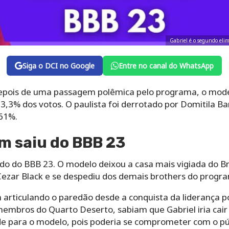
Gabriel é o segundo e
Siga o DCI no Google
Entre no canal do WhatsApp
Depois de uma passagem polêmica pelo programa, o mode
53,3% dos votos. O paulista foi derrotado por Domitila B
61%.
em saiu do BBB 23
ado do BBB 23. O modelo deixou a casa mais vigiada do 
 Cezar Black e se despediu dos demais brothers do progr
m articulando o paredão desde a conquista da liderança 
 membros do Quarto Deserto, sabiam que Gabriel iria cair
ade para o modelo, pois poderia se comprometer com o p