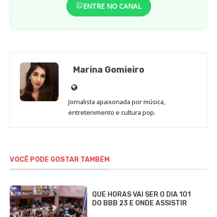
ENTRE NO CANAL
Marina Gomieiro
Site
de
Jornalista apaixonada por música,
Marina
entretenimento e cultura pop.
Gomieiro
VOCÊ PODE GOSTAR TAMBÉM
QUE HORAS VAI SER O DIA 101
DO BBB 23 E ONDE ASSISTIR