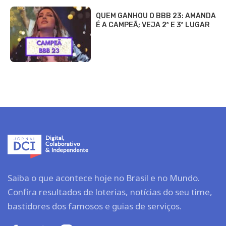
QUEM GANHOU O BBB 23: AMANDA
É A CAMPEÃ; VEJA 2º E 3º LUGAR
Saiba o que acontece hoje no Brasil e no Mundo.
Confira resultados de loterias, notícias do seu time,
bastidores dos famosos e guias de serviços.