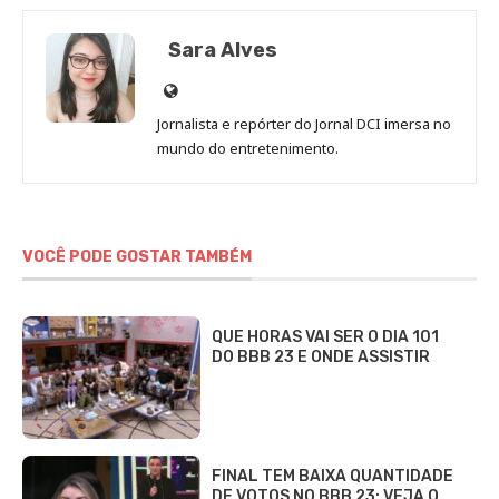
Sara Alves
Site
de
Jornalista e repórter do Jornal DCI imersa no
Sara
mundo do entretenimento.
Alves
VOCÊ PODE GOSTAR TAMBÉM
QUE HORAS VAI SER O DIA 101
DO BBB 23 E ONDE ASSISTIR
FINAL TEM BAIXA QUANTIDADE
DE VOTOS NO BBB 23; VEJA O