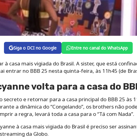
Siga o DCI no Google
Entre no canal do WhatsApp
r à casa mais vigiada do Brasil. A sister, que está confi
i entrar no BBB 25 nesta quinta-feira, às 11h45 (de Bras
yanne volta para a casa do BB
o secreto e retornar para a casa principal do BBB 25 às 
durante a dinâmica do “Congelando”, os brothers não p
prir a regra, levará toda a casa para o “Tá com Nada”.
acyanne à casa mais vigiada do Brasil é preciso ser assin
 streaming da Globo.