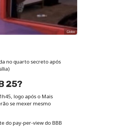
Globo
nada no quarto secreto após
ília)
B 25?
11h45, logo após o Mais
oderão se mexer mesmo
ante do pay-per-view do BBB