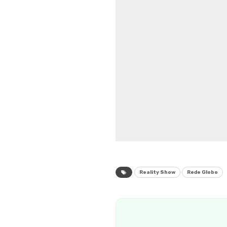
Reality Show
Rede Globo
En