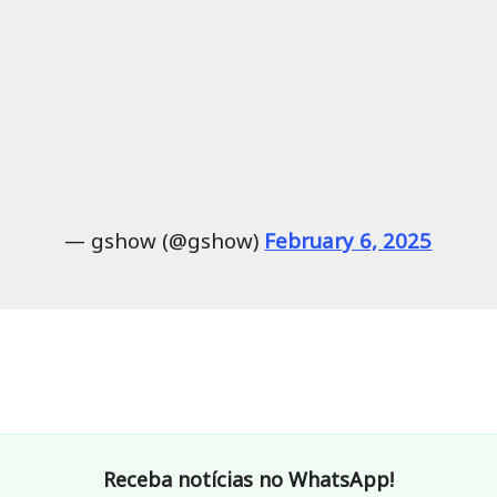
— gshow (@gshow)
February 6, 2025
Receba notícias no WhatsApp!
tre na comunidade do DCI e fique por dentro de tudo em primeira m