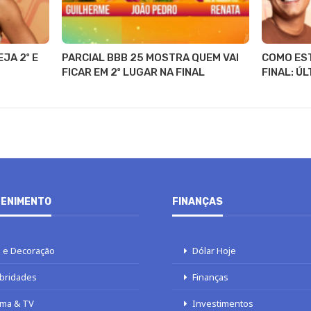
JA 2º E
PARCIAL BBB 25 MOSTRA QUEM VAI
COMO EST
FICAR EM 2º LUGAR NA FINAL
FINAL: Ú
ENIMENTO
FINANÇAS
 e Decoração
Dólar Hoje
bridades
Finanças
ma & TV
Investimentos