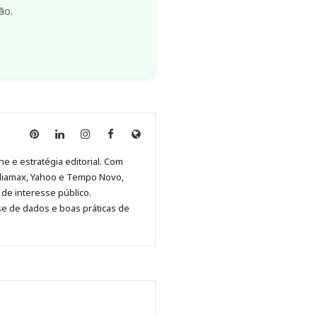
Anny
Anny
Anny
Anny
Site
Malagolini
Malagolini
Malagolini
Malagolini
de
ne e estratégia editorial. Com
no
no
no
no
Anny
diamax, Yahoo e Tempo Novo,
Pinterest
LinkedIn
Instagram
Facebook
Malagolini
de interesse público.
se de dados e boas práticas de