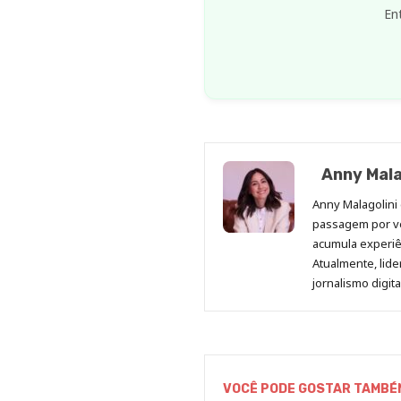
Anny Mala
Anny Malagolini 
passagem por v
acumula experiên
Atualmente, lid
jornalismo digit
VOCÊ PODE GOSTAR TAMBÉ