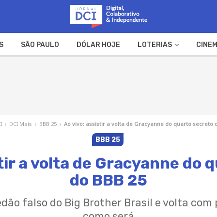
S
SÃO PAULO
DÓLAR HOJE
LOTERIAS
CINEM
A FAZENDA
WEB STORIES
I
›
DCI Mais
›
BBB 25
›
Ao vivo: assistir a volta de Gracyanne do quarto secreto 
BBB 25
stir a volta de Gracyanne do 
do BBB 25
dão falso do Big Brother Brasil e volta com
como será