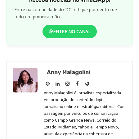
Entre na comunidade do DCI e fique por dentro de
tudo em primeira mão.
ENTRE NO CANAL
Anny Malagolini
Anny
Anny
Anny
Anny
Site
Malagolini
Malagolini
Malagolini
Malagolini
de
Anny Malagolini é jornalista especializada
no
no
no
no
Anny
em produção de conteúdo digital,
Pinterest
LinkedIn
Instagram
Facebook
Malagolini
jornalismo online e estratégia editorial. Com
passagem por veículos de comunicação
como Campo Grande News, Correio do
Estado, Midiamax, Yahoo e Tempo Novo,
acumula experiência na cobertura de