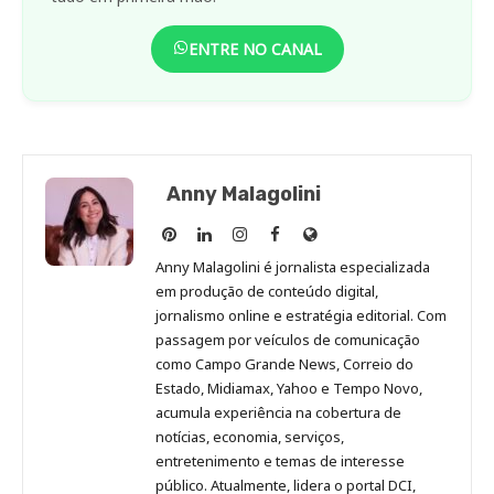
ENTRE NO CANAL
Anny Malagolini
Anny
Anny
Anny
Anny
Site
Malagolini
Malagolini
Malagolini
Malagolini
de
Anny Malagolini é jornalista especializada
no
no
no
no
Anny
em produção de conteúdo digital,
Pinterest
LinkedIn
Instagram
Facebook
Malagolini
jornalismo online e estratégia editorial. Com
passagem por veículos de comunicação
como Campo Grande News, Correio do
Estado, Midiamax, Yahoo e Tempo Novo,
acumula experiência na cobertura de
notícias, economia, serviços,
entretenimento e temas de interesse
público. Atualmente, lidera o portal DCI,