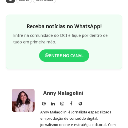
Receba notícias no WhatsApp!
Entre na comunidade do DCI e fique por dentro de
tudo em primeira mão.
ENTRE NO CANAL
Anny Malagolini
Anny
Anny
Anny
Anny
Site
Malagolini
Malagolini
Malagolini
Malagolini
de
Anny Malagolini é jornalista especializada
no
no
no
no
Anny
em produção de conteúdo digital,
Pinterest
LinkedIn
Instagram
Facebook
Malagolini
jornalismo online e estratégia editorial. Com