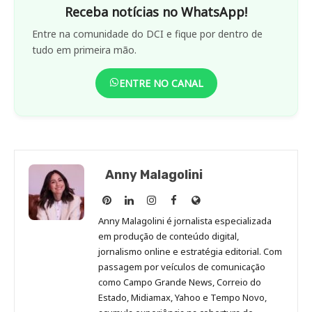
Receba notícias no WhatsApp!
Entre na comunidade do DCI e fique por dentro de
tudo em primeira mão.
ENTRE NO CANAL
Anny Malagolini
Anny
Anny
Anny
Anny
Site
Malagolini
Malagolini
Malagolini
Malagolini
de
Anny Malagolini é jornalista especializada
no
no
no
no
Anny
em produção de conteúdo digital,
Pinterest
LinkedIn
Instagram
Facebook
Malagolini
jornalismo online e estratégia editorial. Com
passagem por veículos de comunicação
como Campo Grande News, Correio do
Estado, Midiamax, Yahoo e Tempo Novo,