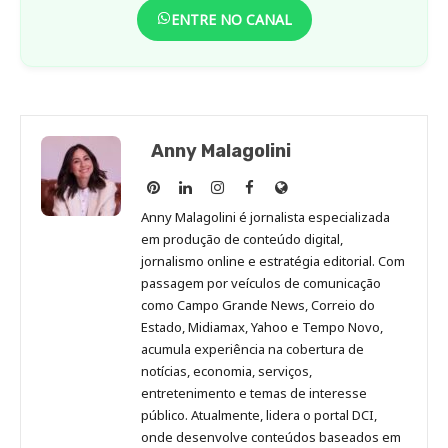
ENTRE NO CANAL
Anny Malagolini
Anny
Anny
Anny
Anny
Site
Malagolini
Malagolini
Malagolini
Malagolini
de
Anny Malagolini é jornalista especializada
no
no
no
no
Anny
em produção de conteúdo digital,
Pinterest
LinkedIn
Instagram
Facebook
Malagolini
jornalismo online e estratégia editorial. Com
passagem por veículos de comunicação
como Campo Grande News, Correio do
Estado, Midiamax, Yahoo e Tempo Novo,
acumula experiência na cobertura de
notícias, economia, serviços,
entretenimento e temas de interesse
público. Atualmente, lidera o portal DCI,
onde desenvolve conteúdos baseados em