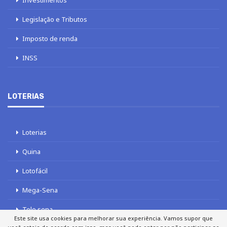
Investimentos
Legislação e Tributos
Imposto de renda
INSS
LOTERIAS
Loterias
Quina
Lotofácil
Mega-Sena
Tele sena
Este site usa cookies para melhorar sua experiência. Vamos supor que