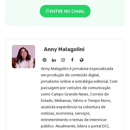
ENTRE NO CANAL
Anny Malagolini
Anny
Anny
Anny
Anny
Site
Malagolini
Malagolini
Malagolini
Malagolini
de
Anny Malagolini é jornalista especializada
no
no
no
no
Anny
em produção de conteúdo digital,
Pinterest
LinkedIn
Instagram
Facebook
Malagolini
jornalismo online e estratégia editorial. Com
passagem por veículos de comunicação
como Campo Grande News, Correio do
Estado, Midiamax, Yahoo e Tempo Novo,
acumula experiência na cobertura de
notícias, economia, serviços,
entretenimento e temas de interesse
público. Atualmente, lidera o portal DCI,