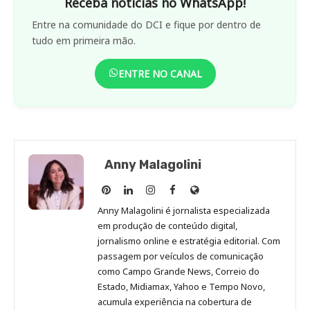
Receba notícias no WhatsApp!
Entre na comunidade do DCI e fique por dentro de
tudo em primeira mão.
ENTRE NO CANAL
Anny Malagolini
Anny
Anny
Anny
Anny
Site
Malagolini
Malagolini
Malagolini
Malagolini
de
Anny Malagolini é jornalista especializada
no
no
no
no
Anny
em produção de conteúdo digital,
Pinterest
LinkedIn
Instagram
Facebook
Malagolini
jornalismo online e estratégia editorial. Com
passagem por veículos de comunicação
como Campo Grande News, Correio do
Estado, Midiamax, Yahoo e Tempo Novo,
acumula experiência na cobertura de