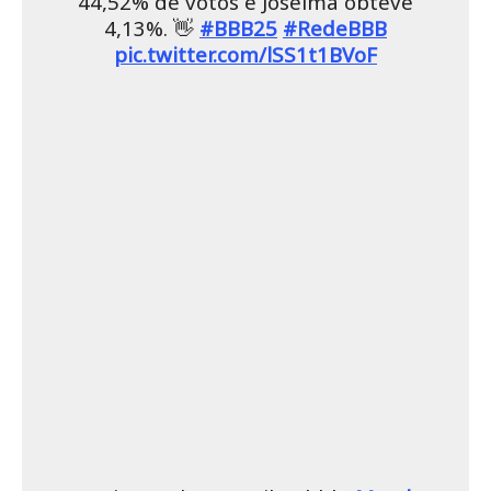
44,52% de votos e Joselma obteve
4,13%. 👋
#BBB25
#RedeBBB
pic.twitter.com/lSS1t1BVoF