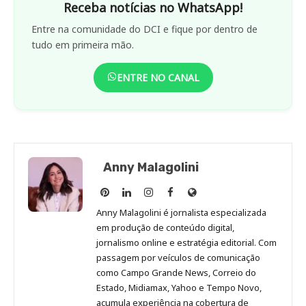
Receba notícias no WhatsApp!
Entre na comunidade do DCI e fique por dentro de
tudo em primeira mão.
ENTRE NO CANAL
Anny Malagolini
Anny
Anny
Anny
Anny
Site
Malagolini
Malagolini
Malagolini
Malagolini
de
Anny Malagolini é jornalista especializada
no
no
no
no
Anny
em produção de conteúdo digital,
Pinterest
LinkedIn
Instagram
Facebook
Malagolini
jornalismo online e estratégia editorial. Com
passagem por veículos de comunicação
como Campo Grande News, Correio do
Estado, Midiamax, Yahoo e Tempo Novo,
acumula experiência na cobertura de